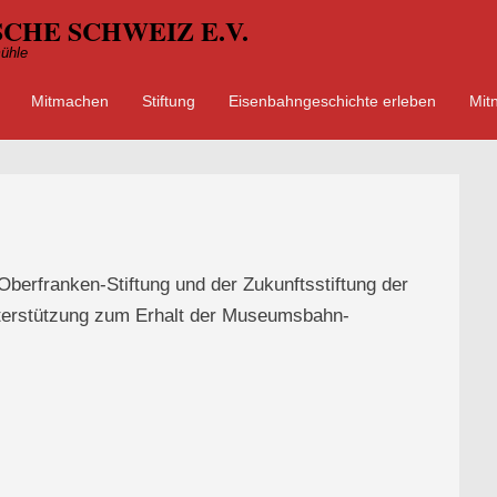
CHE SCHWEIZ E.V.
ühle
Mitmachen
Stiftung
Eisenbahngeschichte erleben
Mit
ü
 springen
berfranken-Stiftung und der Zukunftsstiftung der
nterstützung zum Erhalt der Museumsbahn-