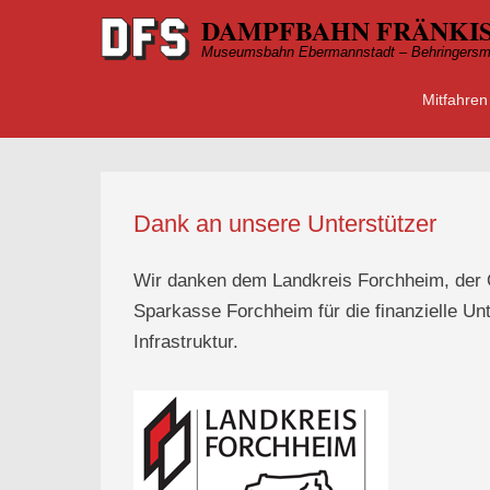
DAMPFBAHN FRÄNKIS
Museumsbahn Ebermannstadt – Behringersm
Mitfahren
Primärmen
Zum Inhalt
Dank an unsere Unterstützer
Wir danken dem Landkreis Forchheim, der O
Sparkasse Forchheim für die finanzielle U
Infrastruktur.