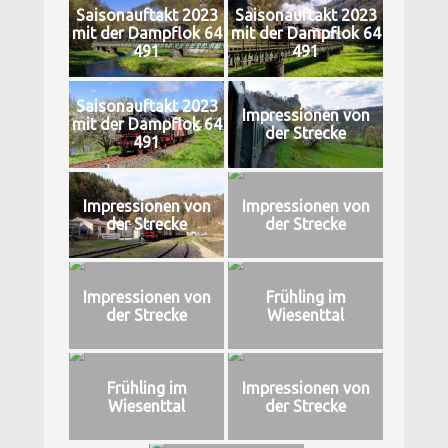
Saisonauftakt 2023
Saisonauftakt 2023
mit der Dampflok 64
mit der Dampflok 64
491
491
Saisonauftakt 2023
Impressionen von
mit der Dampflok 64
der Strecke
491
Impressionen von
Impressionen von
der Strecke
der Strecke
Impressionen von
Frühling im
der Strecke
Wiesenttal
Frühling im
Impressionen von
Wiesenttal
der Strecke