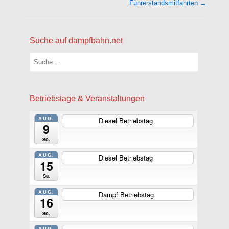
Führerstandsmitfahrten
→
Suche auf dampfbahn.net
Suchen
Betriebstage & Veranstaltungen
AUG.
Diesel Betriebstag
ganztägig
9
So.
AUG.
Diesel Betriebstag
ganztägig
15
Sa.
AUG.
Dampf Betriebstag
ganztägig
16
So.
AUG.