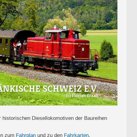
r historischen Diesellokomotiven der Baureihen
ten zum
Fahrplan
und zu den
Fahrkarten
.