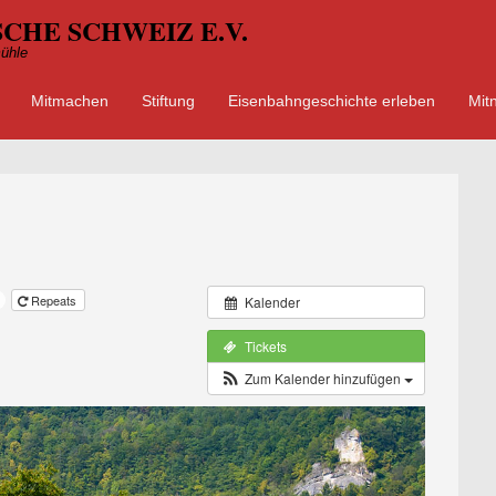
CHE SCHWEIZ E.V.
ühle
Mitmachen
Stiftung
Eisenbahngeschichte erleben
Mit
ü
 springen
Repeats
Kalender
Tickets
Zum Kalender hinzufügen