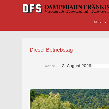
DAMPFBAHN FRÄNKIS
Museumsbahn Ebermannstadt – Behringersm
Mitfahren
Primärmen
Zum Inhalt
Diesel Betriebstag
2. August 2026
ganztägig
WANN: