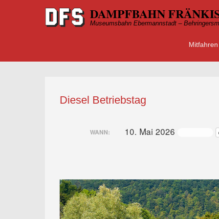
DAMPFBAHN FRÄNKIS
Museumsbahn Ebermannstadt – Behringersm
Mitfahren
Primärmen
Zum Inhalt
Diesel Betriebstag
10. Mai 2026
ganztägig
WANN: