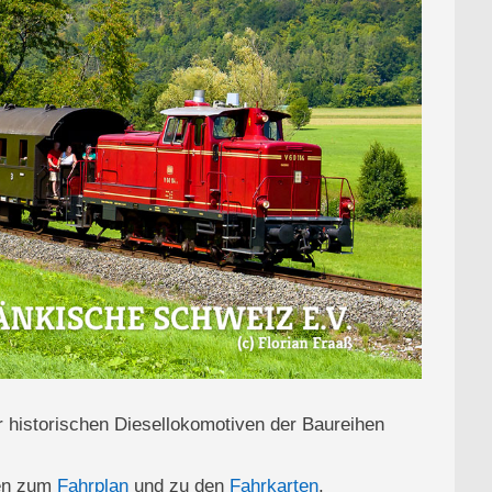
r historischen Diesellokomotiven der Baureihen
ten zum
Fahrplan
und zu den
Fahrkarten
.