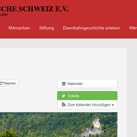
CHE SCHWEIZ E.V.
ühle
Mitmachen
Stiftung
Eisenbahngeschichte erleben
Mit
ü
 springen
Repeats
Kalender
Tickets
Zum Kalender hinzufügen