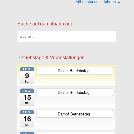
Führerstandsmitfahrten
→
Suche auf dampfbahn.net
Suchen
Betriebstage & Veranstaltungen
AUG.
Diesel Betriebstag
ganztägig
9
So.
AUG.
Diesel Betriebstag
ganztägig
15
Sa.
AUG.
Dampf Betriebstag
ganztägig
16
So.
AUG.