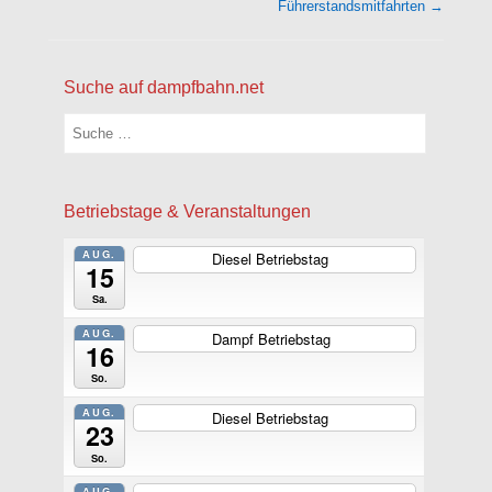
Führerstandsmitfahrten
→
Suche auf dampfbahn.net
Suchen
Betriebstage & Veranstaltungen
AUG.
Diesel Betriebstag
ganztägig
15
Sa.
AUG.
Dampf Betriebstag
ganztägig
16
So.
AUG.
Diesel Betriebstag
ganztägig
23
So.
AUG.