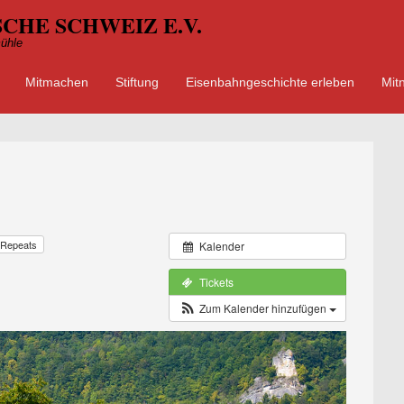
CHE SCHWEIZ E.V.
ühle
Mitmachen
Stiftung
Eisenbahngeschichte erleben
Mit
ü
 springen
Repeats
Kalender
Tickets
Zum Kalender hinzufügen