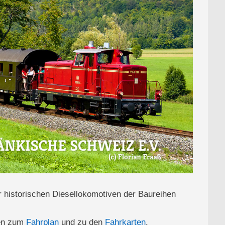
r historischen Diesellokomotiven der Baureihen
ten zum
Fahrplan
und zu den
Fahrkarten
.