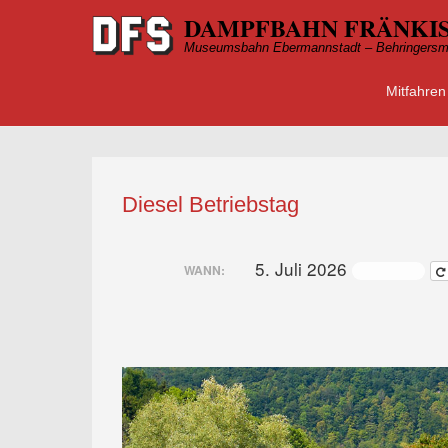
DAMPFBAHN FRÄNKIS
Museumsbahn Ebermannstadt – Behringersm
Mitfahren
Primärmen
Zum Inhalt
Diesel Betriebstag
5. Juli 2026
ganztägig
WANN: